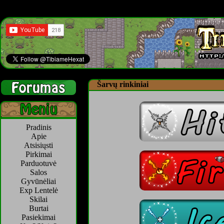
Šarvų rinkiniai
Pradinis
Apie
Atsisiųsti
Pirkimai
Parduotuvė
Salos
Gyvūnėliai
Exp Lentelė
Skilai
Burtai
Pasiekimai