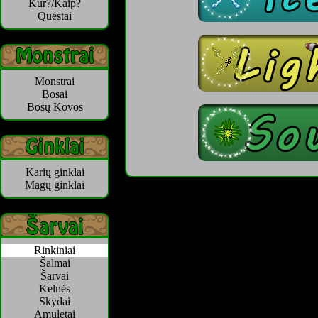
Kur?/Kaip?
Questai
Monstrai
Bosai
Bosų Kovos
Karių ginklai
Magų ginklai
Rinkiniai
Šalmai
Šarvai
Kelnės
Skydai
Amuletai