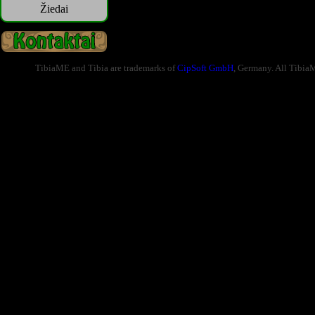
Žiedai
TibiaME and Tibia are trademarks of
CipSoft GmbH
, Germany. All Tibia